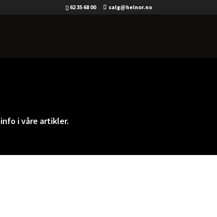
62 35 68 00
salg@helnor.no
info i våre artikler.