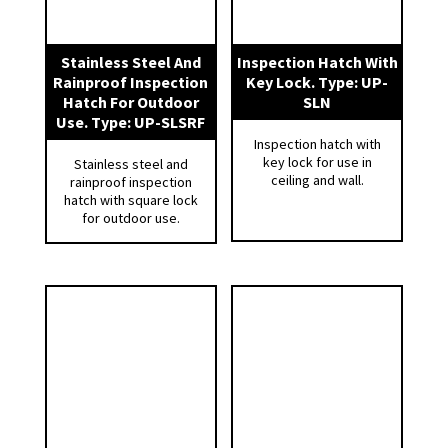
• Monteringsanvisning medfølger hver enkelt
luke.
Stainless Steel And
Inspection Hatch With
Rainproof Inspection
Key Lock. Type: UP-
Lysåpning = Endelig åpning ved installert
Hatch For Outdoor
SLN
luke.
Use. Type: UP-SLSRF
Inspection hatch with
key lock for use in
Stainless steel and
ceiling and wall.
rainproof inspection
hatch with square lock
for outdoor use.