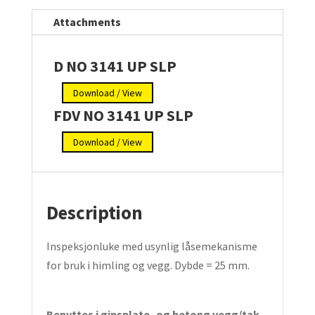
push-/snaplås.
Type:
Attachments
UP-
SLP
D NO 3141 UP SLP
quantity
Download / View
FDV NO 3141 UP SLP
Download / View
Description
Inspeksjonluke med usynlig låsemekanisme
for bruk i himling og vegg. Dybde = 25 mm.
Benyttes i gipsplate- og betong vegg/tak