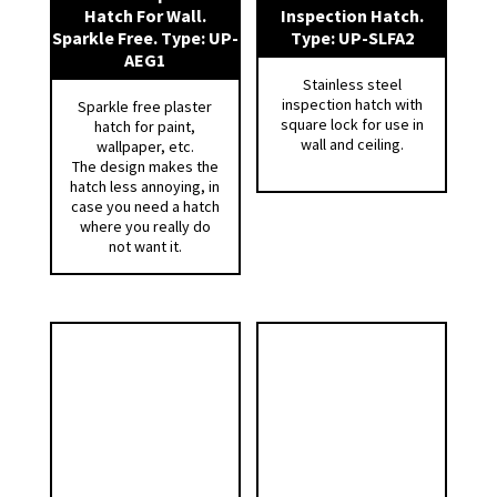
veggflate anbefales å legge en streng med
Hatch For Wall.
Inspection Hatch.
fugemasse ACRYL-1A på selve karmflensen før
Sparkle Free. Type: UP-
Type: UP-SLFA2
AEG1
rammen settes på plass.
Stainless steel
inspection hatch with
Sparkle free plaster
• Tre- eller stålstender benyttes på minimum
square lock for use in
hatch for paint,
to av rammens sider.
wall and ceiling.
wallpaper, etc.
The design makes the
• 4 stk (2 stk for str 150) anker for innfesting
hatch less annoying, in
case you need a hatch
av rammen er forborret med 5 stk hull.
where you really do
Ankrene vris 90° ut fra rammen og festes i
not want it.
stender.
• I betongkonstruksjoner må benyttes
ekspasjonsbolter for innfesting av rammen.
• Det er ikke behov for utforing av åpningen,
men det må sørges for god tetting mellom
betong og ramme.