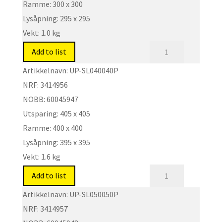
quantity
Ramme:
300 x 300
Lysåpning:
295 x 295
Vekt:
1.0 kg
Inspeksjonsluke
Add to list
med
Artikkelnavn:
UP-SL040040P
push-/snaplås.
NRF:
3414956
Type:
NOBB:
60045947
UP-
Utsparing:
405 x 405
SLP
quantity
Ramme:
400 x 400
Lysåpning:
395 x 395
Vekt:
1.6 kg
Inspeksjonsluke
Add to list
med
Artikkelnavn:
UP-SL050050P
push-/snaplås.
NRF:
3414957
Type: