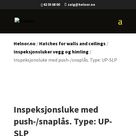
62 35 68 00
salg@helnor.no
Helnor.no
/
Hatches for walls and ceilings
/
Inspeksjonsluker vegg og himling
/
Inspeksjonsluke med push-/snaplås. Type: UP-SLP
Inspeksjonsluke med
push-/snaplås. Type: UP-
SLP