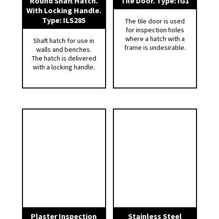
Round Shaft Hatch.
Tile Door. Type: IG1
With Locking Handle.
Galvanisert stål i ramme og lokk.
Type: ILS285
The tile door is used
for inspection holes
where a hatch with a
Isolering:
Shaft hatch for use in
frame is undesirable.
walls and benches.
The hatch is delivered
Luken leveres uisolert.
with a locking handle.
Betjening:
Åpning og lukking skjer ved å presse på luken
for å frigjøre, eventuelt stenge
låsemekanismen.
Montasje:
• Vinkelrett hull skjæres i vegg/tak ifølge
utsparingsmål i tabell.
• For å sikre god tetting mellom flens og
Plaster Inspection
Stainless Steel