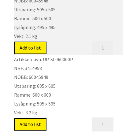
NOBB:
60045948
UP-
Utsparing:
505 x 505
SLP
quantity
Ramme:
500 x 500
Lysåpning:
495 x 495
Vekt:
2.1 kg
Inspeksjonsluke
Add to list
med
Artikkelnavn:
UP-SL060060P
push-/snaplås.
NRF:
3414958
Type:
NOBB:
60045949
UP-
Utsparing:
605 x 605
SLP
quantity
Ramme:
600 x 600
Lysåpning:
595 x 595
Vekt:
3.2 kg
Inspeksjonsluke
Add to list
med