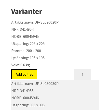
Varianter
Artikkelnavn:
UP-SL020020P
NRF:
3414954
NOBB:
60045945
Utsparing:
205 x 205
Ramme:
200 x 200
Lysåpning:
195 x 195
Vekt:
0.6 kg
Inspeksjonsluke
Add to list
med
Artikkelnavn:
UP-SL030030P
push-/snaplås.
NRF:
3414955
Type:
NOBB:
60045946
UP-
Utsparing:
305 x 305
SLP