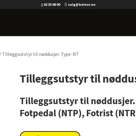
62 35 68 00
salg@helnor.no
/ Tilleggsutstyr til nøddusjer. Type: NT
Tilleggsutstyr til nøddu
Tilleggsutstyr til nøddusjer.
Fotpedal (NTP), Fotrist (NTR