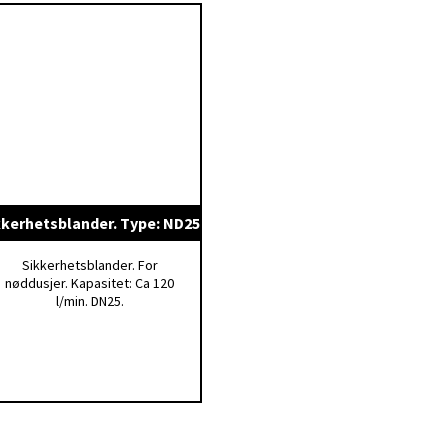
 kan vi også levere spesialtilpassede produkter.
hørsprodukter og reservedeler. Ta kontakt for mer informasjon.
kkerhetsblander. Type: ND25
Sikkerhetsblander. For
nøddusjer. Kapasitet: Ca 120
l/min. DN25.