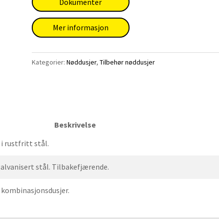
Dokumenter
Mer informasjon
Kategorier:
Nøddusjer
,
Tilbehør nøddusjer
Beskrivelse
 rustfritt stål.
 galvanisert stål. Tilbakefjærende.
r kombinasjonsdusjer.