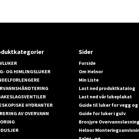
oduktkategorier
Sider
VLUKER
Forside
G- OG HIMLINGSLUKER
Om Helnor
NDELFORLENGERE
Min Liste
RVANNSHÅNDTERING
Last ned produktkatalog
BAKESLAGSVENTILER
Last ned vår lukeplakat
ESKOPISKE HYDRANTER
Guide til luker for vegg og
TRERING AV OVERVANN
Guide for luker i gulv
ORING
Brosjyre Overvannsløsnin
DUSJER
Helnor Monteringsanvisni
Salgs- og