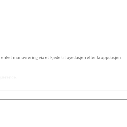
n enkel manøvrering via et kjede til øyedusjen eller kroppdusjen.
efjærende.
stål.
Brukes der man ønsker å kontrollere vannsølet. Veggene er laget i
en i golvet er i varmgalvanisert stål.
 av rustfritt stål under risten. Egnet i miljøer der vann er skadel