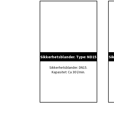
I tillegg til overstående standardprodukter
Vi har også et bredt utvalg av andre tilbe
Sikkerhetsblander. Type: ND15
Si
Sikkerhetsblander. DN15.
Kapasitet: Ca 30 l/min.