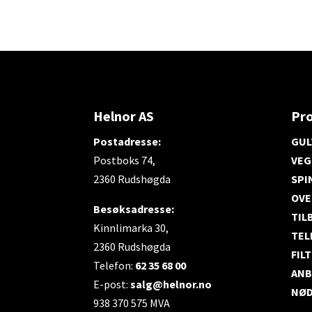
Helnor AS
Pr
Postadresse:
GUL
Postboks 74,
VEG
2360 Rudshøgda
SPI
OVE
Besøksadresse:
TIL
Kinnlimarka 30,
TEL
2360 Rudshøgda
FIL
Telefon:
62 35 68 00
ANB
E-post:
salg@helnor.no
NØD
938 370 575 MVA