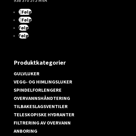
938 370 575 MVA
Følg
Følg
Følg
Følg
Produktkategorier
GULVLUKER
VEGG- OG HIMLINGSLUKER
SPINDELFORLENGERE
OVERVANNSHÅNDTERING
TILBAKESLAGSVENTILER
TELESKOPISKE HYDRANTER
FILTRERING AV OVERVANN
ANBORING