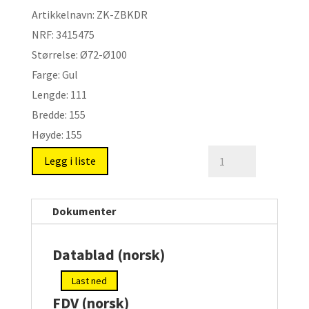
Artikkelnavn:
ZK-ZBKDR
NRF:
3415475
Størrelse:
Ø72-Ø100
Farge:
Gul
Lengde:
111
Bredde:
155
Høyde:
155
Tilbakeslagsventil
Legg i liste
for
drensør.
Type:
Dokumenter
ZK-
ZBKDR
Datablad (norsk)
antall
Last ned
FDV (norsk)