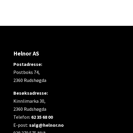
Endeklaffen består av en enkel selvlukkende
klaff.
Leveres med muffe med det unike
låsesystemet.
Montering:
Helnor AS
Monteres på horisontalt drensrør.
Postadresse:
Postboks 74,
Materiale:
2360 Rudshøgda
Produsert i alders- og korrosjonsbestandig
Besøksadresse:
materiale. Gul PP (polypropylen).
Kinnlimarka 30,
Klaffen har gummipakning og er av rustfritt
2360 Rudshøgda
materiale for å hindre inntrengning av
Telefon:
62 35 68 00
gnagere.
E-post:
salg@helnor.no