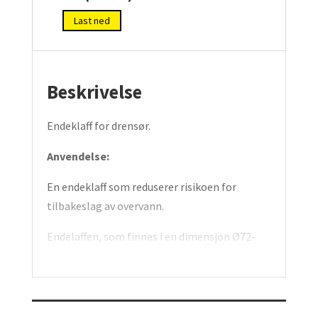
Last ned
Beskrivelse
Endeklaff for drensør.
Anvendelse:
En endeklaff som reduserer risikoen for
tilbakeslag av overvann.
Endelaffen, som finnes i en dimensjon Ø72-
Ø100mm, kan installeres i kum eller ved
utløp. Enkel installasjon.
Konstruksjon: