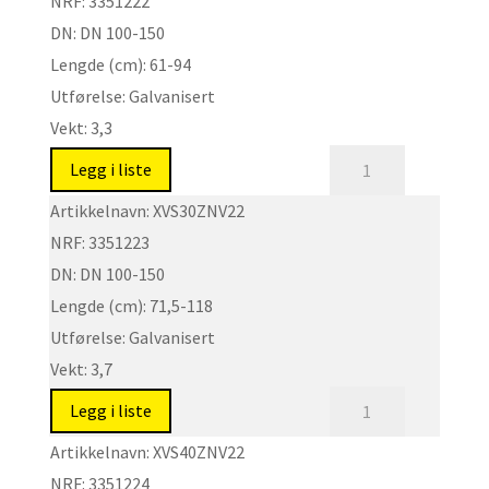
NRF:
3351222
DN100-
DN:
DN 100-150
150
Lengde (cm):
61-94
antall
Utførelse:
Galvanisert
Vekt:
3,3
XVS
Legg i liste
-
Artikkelnavn:
XVS30ZNV22
Spindelforlengere
NRF:
3351223
DN100-
DN:
DN 100-150
150
Lengde (cm):
71,5-118
antall
Utførelse:
Galvanisert
Vekt:
3,7
XVS
Legg i liste
-
Artikkelnavn:
XVS40ZNV22
Spindelforlengere
NRF:
3351224
DN100-