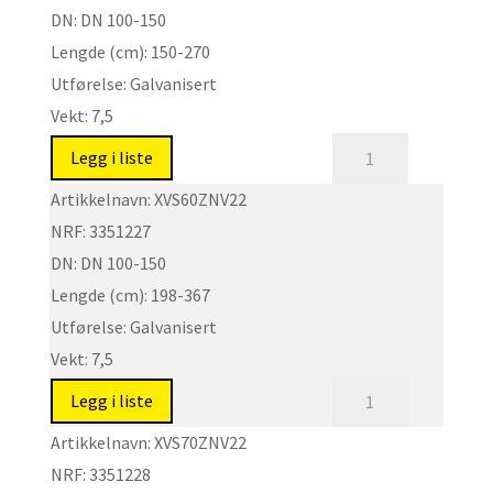
DN:
DN 100-150
150
Lengde (cm):
150-270
antall
Utførelse:
Galvanisert
Vekt:
7,5
XVS
Legg i liste
-
Artikkelnavn:
XVS60ZNV22
Spindelforlengere
NRF:
3351227
DN100-
DN:
DN 100-150
150
Lengde (cm):
198-367
antall
Utførelse:
Galvanisert
Vekt:
7,5
XVS
Legg i liste
-
Artikkelnavn:
XVS70ZNV22
Spindelforlengere
NRF:
3351228
DN100-