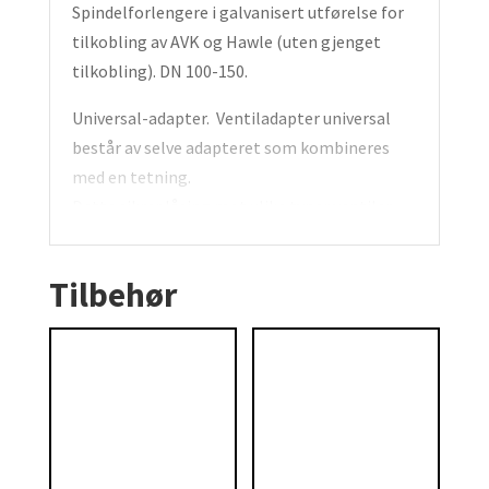
Spindelforlengere i galvanisert utførelse for
tilkobling av AVK og
Hawle (uten gjenget
tilkobling).
DN 100-150.
Universal-adapter.
Ventiladapter universal
består av selve adapteret
som kombineres
med en tetning.
Dette sikrer låsing mot ulike typer ventiler
som ikke har låsefunksjon mellom
ventiladapteret og ventilhalsen.
Tilbehør
Teleskopisk spindelforlenger for montasje i
fortau og gater, påmontert Helnor flytende
gateboks.
Helnor teleskopisk spindelforlenger
overfører ikke trykkbelastninger og hindrer
derfor brudd på kran eller vannledning.