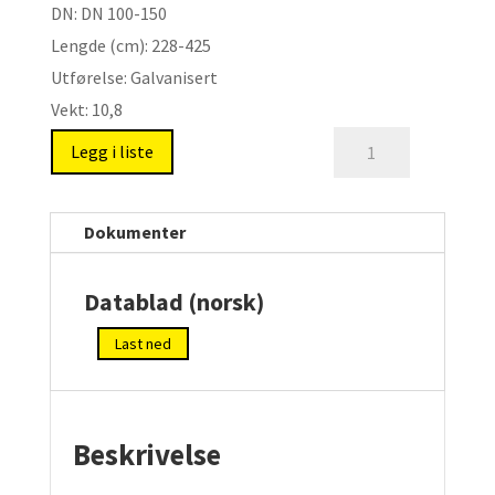
DN:
DN 100-150
150
Lengde (cm):
228-425
antall
Utførelse:
Galvanisert
Vekt:
10,8
XVS
Legg i liste
-
Spindelforlengere
DN100-
Dokumenter
150
antall
Datablad (norsk)
Last ned
Beskrivelse