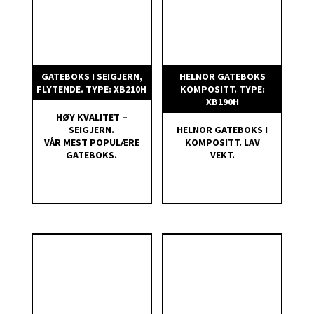
åpne ventilen. Spindelhylsen er laget av
sinkbelagt seigjern og plastdelene er av
slagfast polypropylen.
Spindelhylsen som er utskiftbar, festes med
GATEBOKS I SEIGJERN,
HELNOR GATEBOKS
FLYTENDE. TYPE: XB210H
KOMPOSITT. TYPE:
medfølgende syrefast splittpinne.
XB190H
Materiale: seigjern GGG40, sinkbelagt.
HØY KVALITET –
SEIGJERN.
HELNOR GATEBOKS I
Spindeltoppen er laget av seigjern GGG40,
VÅR MEST POPULÆRE
KOMPOSITT. LAV
GATEBOKS.
VEKT.
sinkbelagt. For at den opp- stikkende
spindeltopp ikke skal medføre skade på
mennesker og maskiner skal den alltid
monteres i Helnor gateboks.