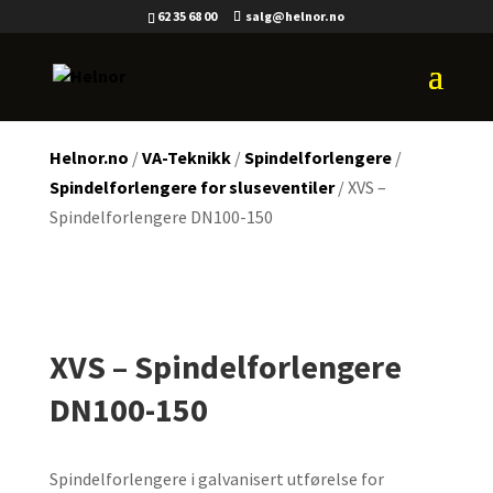
62 35 68 00
salg@helnor.no
Helnor.no
/
VA-Teknikk
/
Spindelforlengere
/
Spindelforlengere for sluseventiler
/ XVS –
Spindelforlengere DN100-150
XVS – Spindelforlengere
DN100-150
Spindelforlengere i galvanisert utførelse for