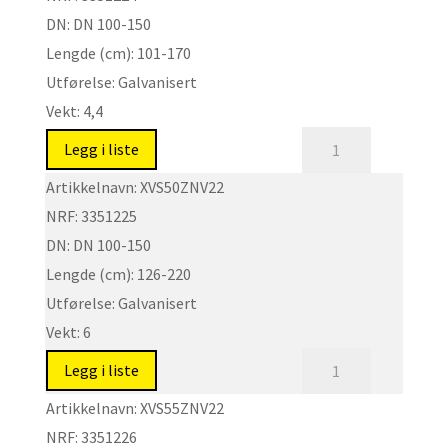
DN:
DN 100-150
150
Lengde (cm):
101-170
antall
Utførelse:
Galvanisert
Vekt:
4,4
XVS
Legg i liste
-
Artikkelnavn:
XVS50ZNV22
Spindelforlengere
NRF:
3351225
DN100-
DN:
DN 100-150
150
Lengde (cm):
126-220
antall
Utførelse:
Galvanisert
Vekt:
6
XVS
Legg i liste
-
Artikkelnavn:
XVS55ZNV22
Spindelforlengere
NRF:
3351226
DN100-