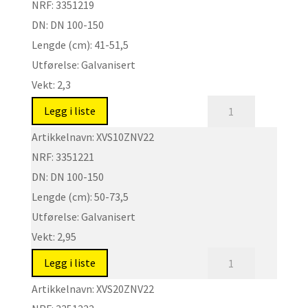
NRF:
3351219
DN:
DN 100-150
Lengde (cm):
41-51,5
Utførelse:
Galvanisert
Vekt:
2,3
XVS
Legg i liste
-
Artikkelnavn:
XVS10ZNV22
Spindelforlengere
NRF:
3351221
DN100-
DN:
DN 100-150
150
Lengde (cm):
50-73,5
antall
Utførelse:
Galvanisert
Vekt:
2,95
XVS
Legg i liste
-
Artikkelnavn:
XVS20ZNV22
Spindelforlengere