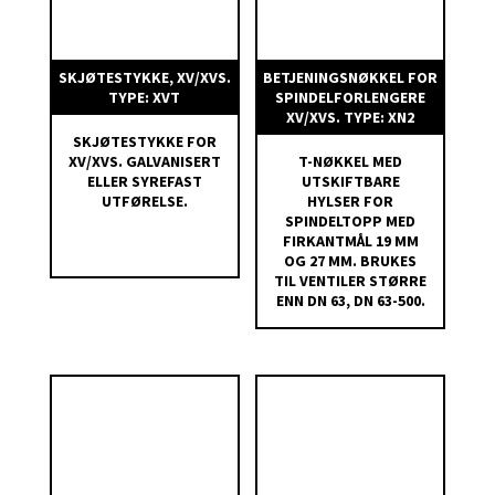
Terrengforandringer kan skje uten kapping
eller skjøting av spindel- forlengeren.
Velges det en for kort lengde, kan
SKJØTESTYKKE, XV/XVS.
BETJENINGSNØKKEL FOR
TYPE: XVT
SPINDELFORLENGERE
skjøtestykke monteres uten oppgraving og
XV/XVS. TYPE: XN2
ekstraarbeide.
SKJØTESTYKKE FOR
XV/XVS. GALVANISERT
T-NØKKEL MED
ELLER SYREFAST
UTSKIFTBARE
Under igjenfylling må sidekrefter unngåes og
UTFØRELSE.
HYLSER FOR
funksjonen kontrolleres flere ganger. Ved å vri
SPINDELTOPP MED
FIRKANTMÅL 19 MM
ytre og indre plastrør innbyrdes 90 grader,
OG 27 MM. BRUKES
økes friksjonen og de blir stående i ønsket
TIL VENTILER STØRRE
ENN DN 63, DN 63-500.
høyde under montasjen.
Teleskoprøret kan ikke trekkes ut av inngrep i
maksimal lengde.
Spindelen er laget av galvaniserte stålrør som
tåler et vridningsmoment på 600Nm – flere
ganger den nødvendige kraft for å stenge og