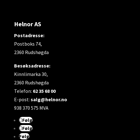
Helnor AS
Postadresse:
Postboks 74,
2360 Rudshøgda
Besøksadresse:
Kinnlimarka 30,
2360 Rudshøgda
Telefon:
62 35 68 00
E-post:
salg@helnor.no
938 370 575 MVA
Følg
Følg
Følg