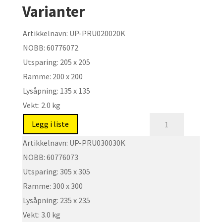
Varianter
Artikkelnavn:
UP-PRU020020K
NOBB:
60776072
Utsparing:
205 x 205
Ramme:
200 x 200
Lysåpning:
135 x 135
Vekt:
2.0 kg
Regntett,
Legg i liste
korrosjonsbestandig
Artikkelnavn:
UP-PRU030030K
og
NOBB:
60776073
lydreduserende
Utsparing:
305 x 305
luke.
Ramme:
300 x 300
Type:
UP-
Lysåpning:
235 x 235
PRUK
Vekt:
3.0 kg