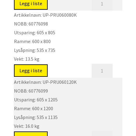
Regntett,
Legg i liste
korrosjonsbestandig
Artikkelnavn:
UP-PRU060080K
og
NOBB:
60776098
lydreduserende
Utsparing:
605 x 805
luke.
Ramme:
600 x 800
Type:
UP-
Lysåpning:
535 x 735
PRUK
Vekt:
13.5 kg
antall
Regntett,
Legg i liste
korrosjonsbestandig
Artikkelnavn:
UP-PRU060120K
og
NOBB:
60776099
lydreduserende
Utsparing:
605 x 1205
luke.
Ramme:
600 x 1200
Type:
UP-
Lysåpning:
535 x 1135
PRUK
Vekt:
16.0 kg
antall
Regntett,