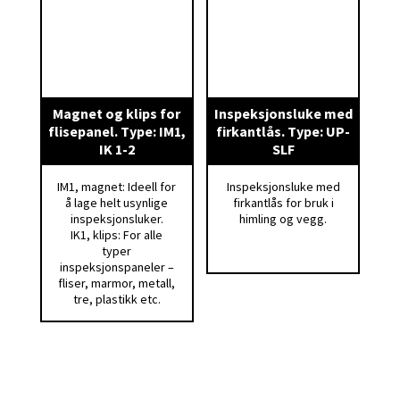
Magnet og klips for
Inspeksjonsluke med
flisepanel. Type: IM1,
firkantlås. Type: UP-
IK 1-2
SLF
IM1, magnet: Ideell for
Inspeksjonsluke med
å lage helt usynlige
firkantlås for bruk i
inspeksjonsluker.
himling og vegg.
IK1, klips: For alle
typer
inspeksjonspaneler –
fliser, marmor, metall,
tre, plastikk etc.