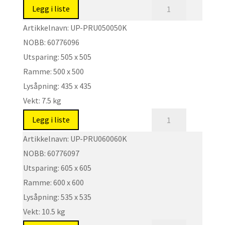
antall
Regntett,
Legg i liste
korrosjonsbestandig
Artikkelnavn:
UP-PRU050050K
og
NOBB:
60776096
lydreduserende
Utsparing:
505 x 505
luke.
Ramme:
500 x 500
Type:
UP-
Lysåpning:
435 x 435
PRUK
Vekt:
7.5 kg
antall
Regntett,
Legg i liste
korrosjonsbestandig
Artikkelnavn:
UP-PRU060060K
og
NOBB:
60776097
lydreduserende
Utsparing:
605 x 605
luke.
Ramme:
600 x 600
Type:
UP-
Lysåpning:
535 x 535
PRUK
Vekt:
10.5 kg
antall