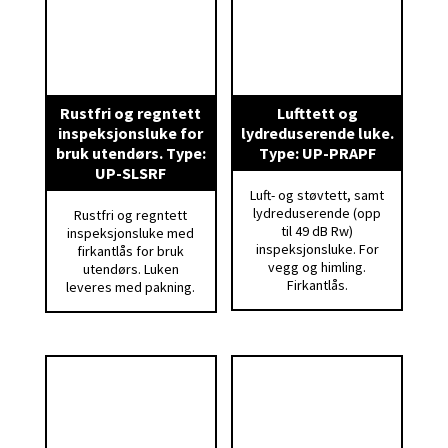
Rustfri og regntett
Lufttett og
inspeksjonsluke for
lydreduserende luke.
bruk utendørs. Type:
Type: UP-PRAPF
UP-SLSRF
Luft- og støvtett, samt
lydreduserende (opp
Rustfri og regntett
til 49 dB Rw)
inspeksjonsluke med
inspeksjonsluke. For
firkantlås for bruk
vegg og himling.
utendørs. Luken
Firkantlås.
leveres med pakning.