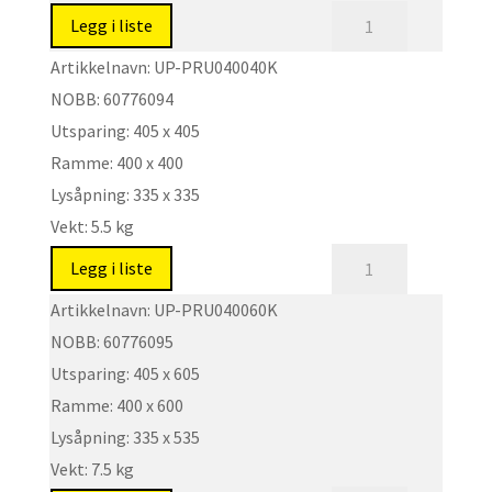
antall
Regntett,
Legg i liste
korrosjonsbestandig
Artikkelnavn:
UP-PRU040040K
og
NOBB:
60776094
lydreduserende
Utsparing:
405 x 405
luke.
Ramme:
400 x 400
Type:
UP-
Lysåpning:
335 x 335
PRUK
Vekt:
5.5 kg
antall
Regntett,
Legg i liste
korrosjonsbestandig
Artikkelnavn:
UP-PRU040060K
og
NOBB:
60776095
lydreduserende
Utsparing:
405 x 605
luke.
Ramme:
400 x 600
Type:
UP-
Lysåpning:
335 x 535
PRUK
Vekt:
7.5 kg