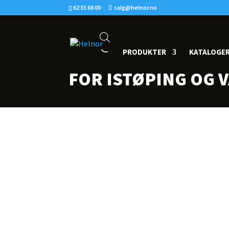
62 35 68 00
salg@helnor.no
PRODUKTER
KATALOGE
FOR ISTØPING OG 