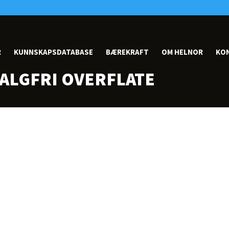
R
KUNNSKAPSDATABASE
BÆREKRAFT
OM HELNOR
KO
VALGFRI OVERFLATE