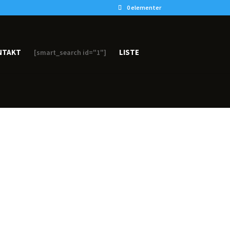
0 elementer
NTAKT
LISTE
[smart_search id="1"]