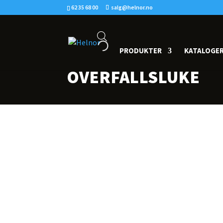
62 35 68 00
salg@helnor.no
PRODUKTER
KATALOGE
OVERFALLSLUKE