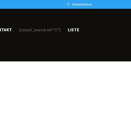
0 elementer
NTAKT
LISTE
[smart_search id="1"]