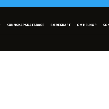
R
KUNNSKAPSDATABASE
BÆREKRAFT
OM HELNOR
KO