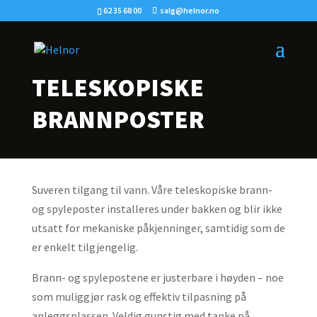
62 35 68 00
salg@helnor.no
TELESKOPISKE
BRANNPOSTER
Suveren tilgang til vann. Våre teleskopiske brann-
og spyleposter installeres under bakken og blir ikke
utsatt for mekaniske påkjenninger, samtidig som de
er enkelt tilgjengelig.
Brann- og spylepostene er justerbare i høyden – noe
som muliggjør rask og effektiv tilpasning på
anleggsplassen. Veldig gunstig med tanke på