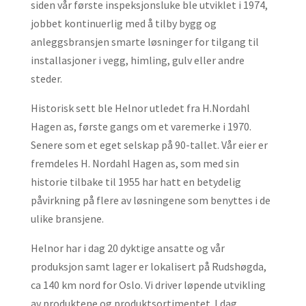
siden vår første inspeksjonsluke ble utviklet i 1974,
jobbet kontinuerlig med å tilby bygg og
anleggsbransjen smarte løsninger for tilgang til
installasjoner i vegg, himling, gulv eller andre
steder.
Historisk sett ble Helnor utledet fra H.Nordahl
Hagen as, første gangs om et varemerke i 1970.
Senere som et eget selskap på 90-tallet. Vår eier er
fremdeles H. Nordahl Hagen as, som med sin
historie tilbake til 1955 har hatt en betydelig
påvirkning på flere av løsningene som benyttes i de
ulike bransjene.
Helnor har i dag 20 dyktige ansatte og vår
produksjon samt lager er lokalisert på Rudshøgda,
ca 140 km nord for Oslo. Vi driver løpende utvikling
av produktene og produktsortimentet. I dag