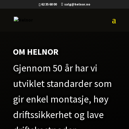
62 35 68 00
salg@helnor.no
OM HELNOR
Gjennom 50 år har vi
utviklet standarder som
gir enkel montasje, høy
driftssikkerhet og lave