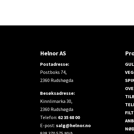
Helnor AS
Pr
Postadresse:
GUL
Postboks 74,
VEG
2360 Rudshøgda
SPI
OVE
Besøksadresse:
TIL
Kinnlimarka 30,
TEL
2360 Rudshøgda
FIL
Telefon:
62 35 68 00
ANB
E-post:
salg@helnor.no
NØD
938 370 575 MVA