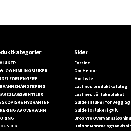
oduktkategorier
Sider
VLUKER
Forside
G- OG HIMLINGSLUKER
Om Helnor
NDELFORLENGERE
Min Liste
RVANNSHÅNDTERING
Last ned produktkatalog
BAKESLAGSVENTILER
Last ned vår lukeplakat
ESKOPISKE HYDRANTER
Guide til luker for vegg og
TRERING AV OVERVANN
Guide for luker i gulv
ORING
Brosjyre Overvannsløsnin
DUSJER
Helnor Monteringsanvisni