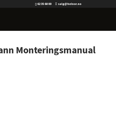
62 35 68 00
salg@helnor.no
vann Monteringsmanual
g