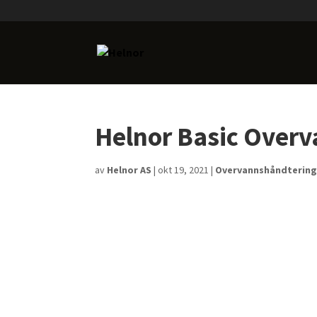
Helnor Basic Over
av
Helnor AS
|
okt 19, 2021
|
Overvannshåndterin