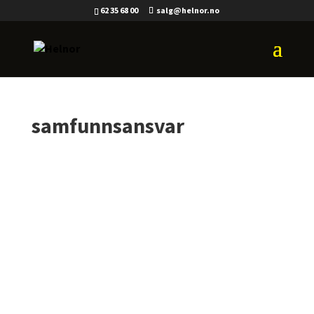
62 35 68 00
salg@helnor.no
samfunnsansvar