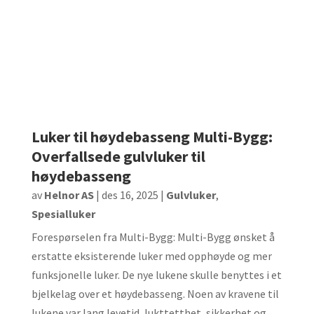
Luker til høydebasseng Multi-Bygg:
Overfallsede gulvluker til
høydebasseng
av
Helnor AS
|
des 16, 2025
|
Gulvluker
,
Spesialluker
Forespørselen fra Multi-Bygg: Multi-Bygg ønsket å
erstatte eksisterende luker med opphøyde og mer
funksjonelle luker. De nye lukene skulle benyttes i et
bjelkelag over et høydebasseng. Noen av kravene til
lukene var lang levetid, lukttetthet, sikkerhet og