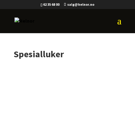
62 35 68 00
salg@helnor.no
Spesialluker