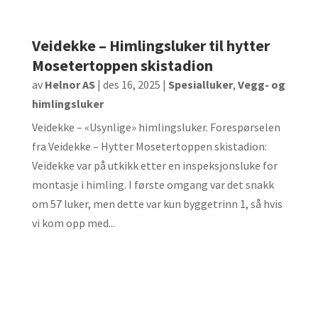
Veidekke – Himlingsluker til hytter
Mosetertoppen skistadion
av
Helnor AS
|
des 16, 2025
|
Spesialluker
,
Vegg- og
himlingsluker
Veidekke – «Usynlige» himlingsluker. Forespørselen
fra Veidekke – Hytter Mosetertoppen skistadion:
Veidekke var på utkikk etter en inspeksjonsluke for
montasje i himling. I første omgang var det snakk
om 57 luker, men dette var kun byggetrinn 1, så hvis
vi kom opp med...