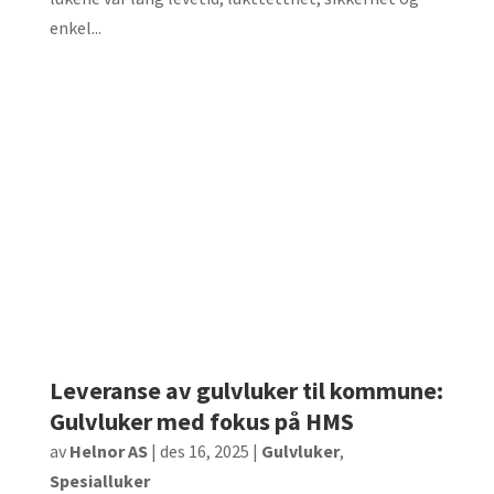
enkel...
Leveranse av gulvluker til kommune:
Gulvluker med fokus på HMS
av
Helnor AS
|
des 16, 2025
|
Gulvluker
,
Spesialluker